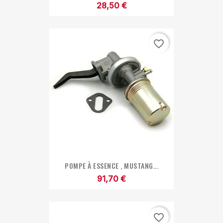
28,50 €
favorite_border
POMPE À ESSENCE , MUSTANG...
91,70 €
favorite_border