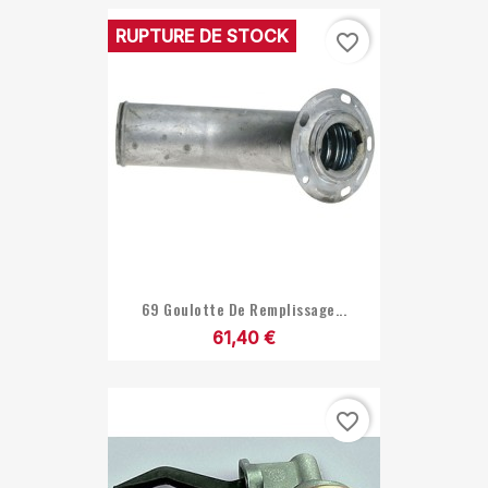
RUPTURE DE STOCK
favorite_border
69 Goulotte De Remplissage...
61,40 €
favorite_border