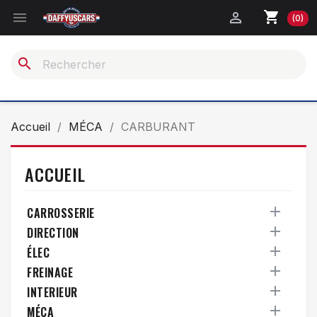
shopping_cart


(0)
search
Accueil
MÉCA
CARBURANT
ACCUEIL

CARROSSERIE

DIRECTION

ÉLEC

FREINAGE

INTERIEUR

MÉCA