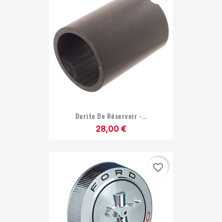
Durite De Réservoir -...
28,00 €
favorite_border