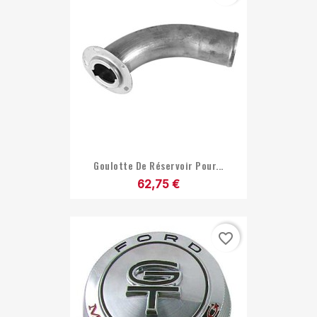
Goulotte De Réservoir Pour...
62,75 €
favorite_border