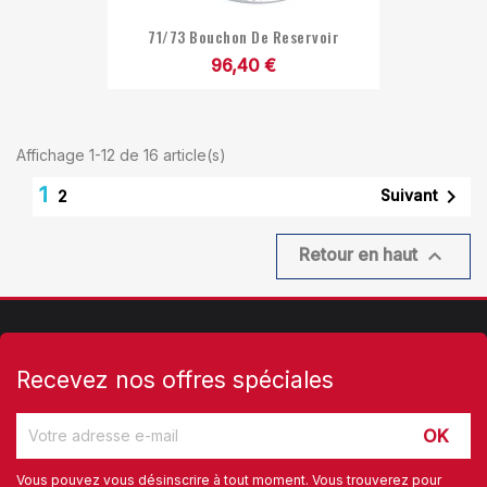
71/73 Bouchon De Reservoir
96,40 €
Affichage 1-12 de 16 article(s)
1

Suivant
2

Retour en haut
Recevez nos offres spéciales
Vous pouvez vous désinscrire à tout moment. Vous trouverez pour