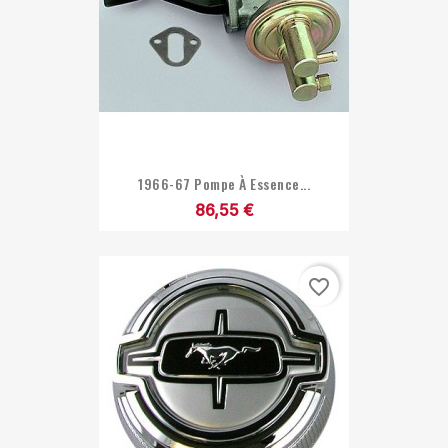
1966-67 Pompe À Essence...
86,55 €
favorite_border