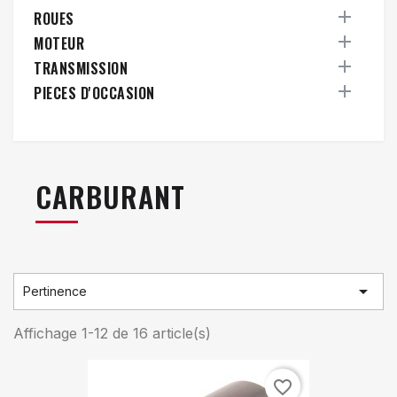

ROUES

MOTEUR

TRANSMISSION

PIECES D'OCCASION
CARBURANT

Pertinence
Affichage 1-12 de 16 article(s)
favorite_border