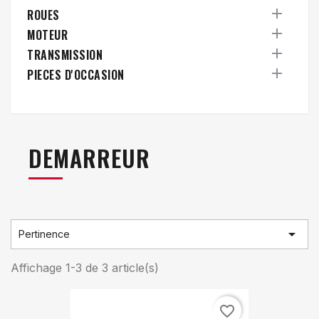

ROUES

MOTEUR

TRANSMISSION

PIECES D'OCCASION
DEMARREUR

Pertinence
Affichage 1-3 de 3 article(s)
favorite_border