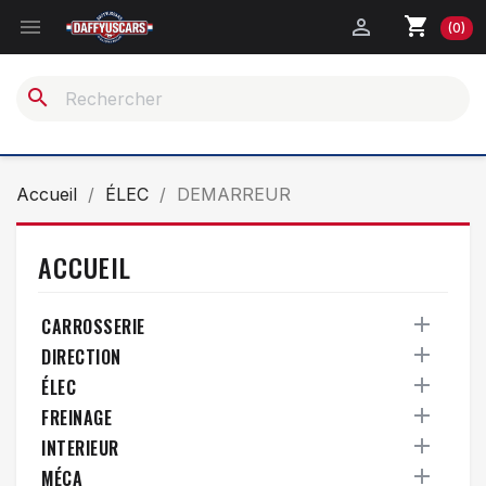
shopping_cart


(0)
search
Accueil
ÉLEC
DEMARREUR
ACCUEIL

CARROSSERIE

DIRECTION

ÉLEC

FREINAGE

INTERIEUR

MÉCA