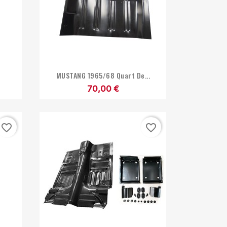

Aperçu rapide
MUSTANG 1965/68 Quart De...
70,00 €
favorite_border
favorite_border