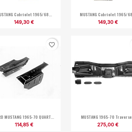


Aperçu rapide
Aperçu rapide
USTANG Cabriolet 1965/68...
MUSTANG Cabriolet 1965/68.
149,30 €
149,30 €
favorite_border


Aperçu rapide
Aperçu rapide
RD MUSTANG 1965-70 QUART...
MUSTANG 1965-70 Traverse.
114,85 €
275,00 €