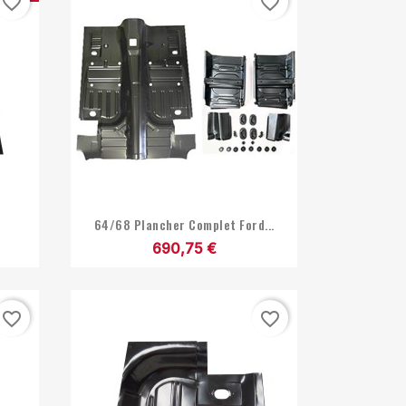
favorite_border
favorite_border

Aperçu rapide
.
64/68 Plancher Complet Ford...
690,75 €
favorite_border
favorite_border