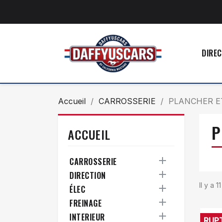
DIREC
Accueil
CARROSSERIE
PLANCHER E
P
ACCUEIL

CARROSSERIE

DIRECTION
Il y a 1

ÉLEC

FREINAGE

INTERIEUR
RUP