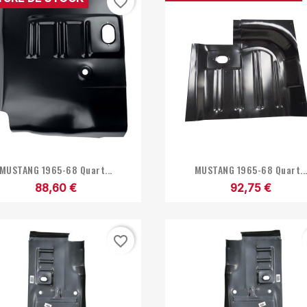
favorite_border


Aperçu rapide
Aperçu rapide
MUSTANG 1965-68 Quart...
MUSTANG 1965-68 Quart..
88,60 €
92,75 €
favorite_border