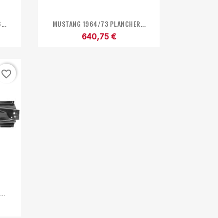

Aperçu rapide
..
MUSTANG 1964/73 PLANCHER...
640,75 €
favorite_border
..