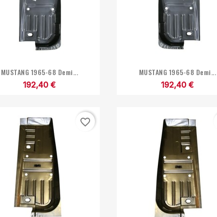


Aperçu rapide
Aperçu rapide
MUSTANG 1965-68 Demi...
MUSTANG 1965-68 Demi...
192,40 €
192,40 €
favorite_border