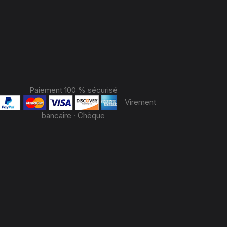
Paiement 100 % sécurisé
Virement
bancaire · Chèque