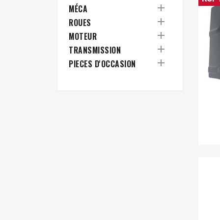

MÉCA

ROUES

MOTEUR

TRANSMISSION

PIECES D'OCCASION