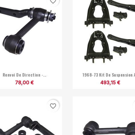
favorite_border


Aperçu rapide
Aperçu rapide
Renvoi De Direction -...
1968-73 Kit De Suspension 
78,00 €
493,15 €
favorite_border