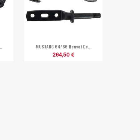

Aperçu rapide
..
MUSTANG 64/66 Renvoi De...
264,50 €