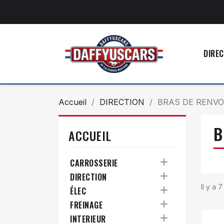
DIREC
Accueil
DIRECTION
BRAS DE RENVO
B
ACCUEIL

CARROSSERIE

DIRECTION
Il y a 

ÉLEC

FREINAGE

INTERIEUR