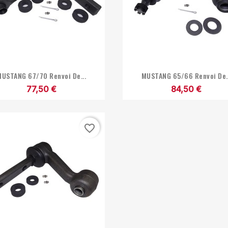


Aperçu rapide
Aperçu rapide
MUSTANG 67/70 Renvoi De...
MUSTANG 65/66 Renvoi De.
77,50 €
84,50 €
favorite_border