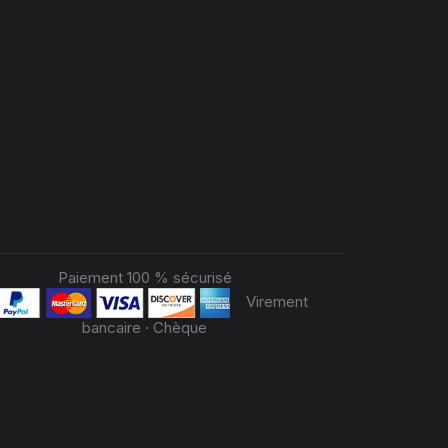
Paiement 100 % sécurisé
Virement
bancaire · Chèque