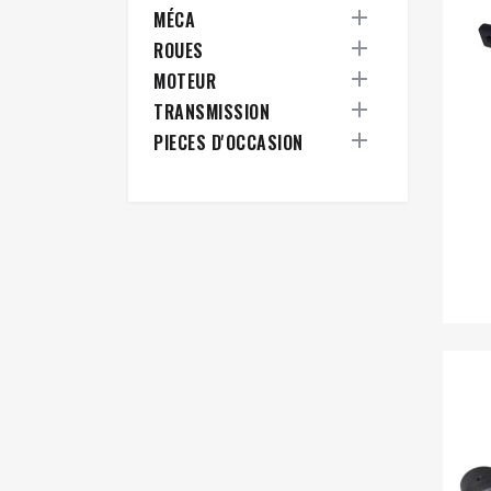

MÉCA

ROUES

MOTEUR

TRANSMISSION

PIECES D'OCCASION