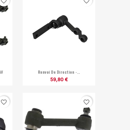
favorite_border
favorite_border

Aperçu rapide
AV
Renvoi De Direction -...
59,80 €
favorite_border
favorite_border