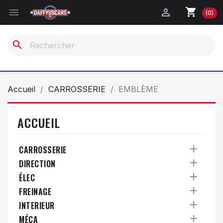
shopping_cart


(0)
search
Accueil
CARROSSERIE
EMBLÈME
ACCUEIL

CARROSSERIE

DIRECTION

ÉLEC

FREINAGE

INTERIEUR

MÉCA