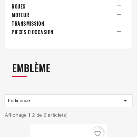

ROUES

MOTEUR

TRANSMISSION

PIECES D'OCCASION
EMBLÈME

Pertinence
Affichage 1-2 de 2 article(s)
favorite_border