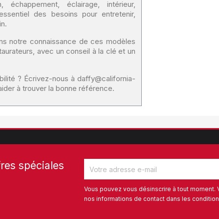
n, échappement, éclairage, intérieur,
essentiel des besoins pour entretenir,
in.
ons notre connaissance de ces modèles
urateurs, avec un conseil à la clé et un
ilité ? Écrivez-nous à daffy@california-
der à trouver la bonne référence.
res spéciales
Vous pouvez vous désinscrire à tout moment. 
nos informations de contact dans les conditions 