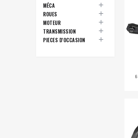

MÉCA

ROUES

MOTEUR

TRANSMISSION

PIECES D'OCCASION
6