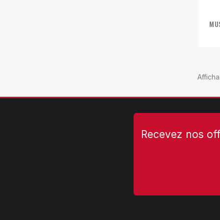
MUS
Afficha
Recevez nos off