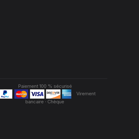
Paiement 100 % sécurisé
Virement
bancaire · Chèque