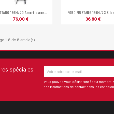


Aperçu rapide
Aperçu rapide
TANG 1964/70 Amortisseur...
FORD MUSTANG 1964/73 Silent
76,00 €
36,80 €
ge 1-8 de 8 article(s)
res spéciales
Vous pouvez vous désinscrire à tout moment. 
nos informations de contact dans les conditions 