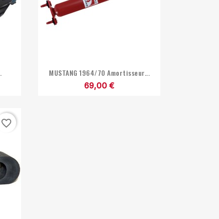

Aperçu rapide
.
MUSTANG 1964/70 Amortisseur...
69,00 €
favorite_border