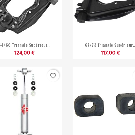


Aperçu rapide
Aperçu rapide
64/66 Triangle Supérieur...
67/73 Triangle Supérieur..
124,00 €
117,00 €
favorite_border