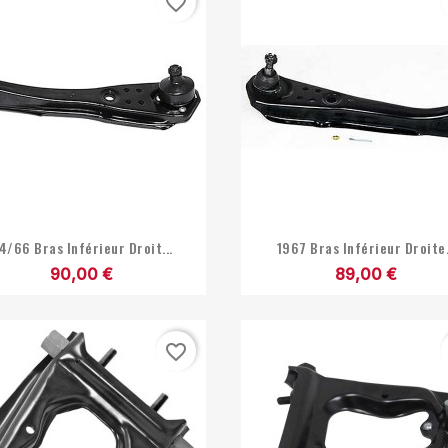
favorite_border


Aperçu rapide
Aperçu rapide
4/66 Bras Inférieur Droit...
1967 Bras Inférieur Droite.
90,00 €
89,00 €
favorite_border