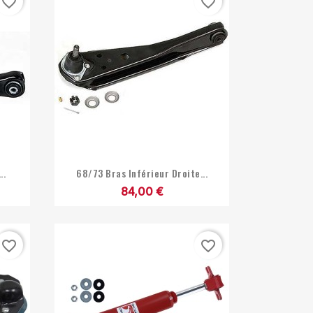
favorite_border
favorite_border

Aperçu rapide
..
68/73 Bras Inférieur Droite...
84,00 €
favorite_border
favorite_border