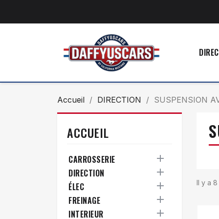
DIREC
Accueil
DIRECTION
SUSPENSION A
S
ACCUEIL

CARROSSERIE

DIRECTION
Il y a 

ÉLEC

FREINAGE

INTERIEUR