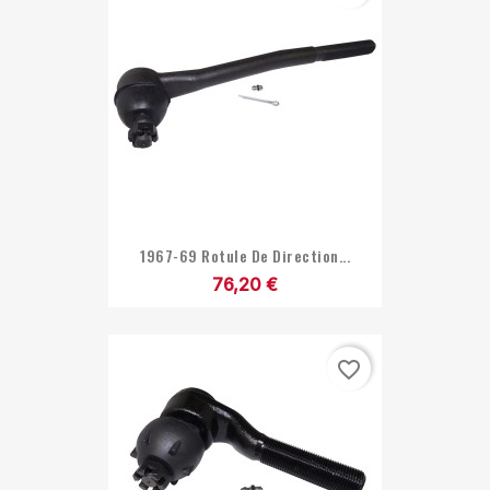
1967-69 Rotule De Direction...
76,20 €
favorite_border