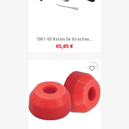
1967-69 Rotule De Direction...
65,85 €
favorite_border