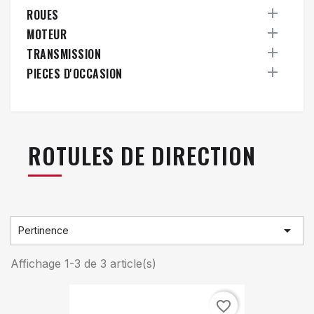

ROUES

MOTEUR

TRANSMISSION

PIECES D'OCCASION
ROTULES DE DIRECTION

Pertinence
Affichage 1-3 de 3 article(s)
favorite_border