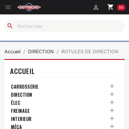
shopping_cart


(0)
search
Accueil
DIRECTION
ROTULES DE DIRECTION
ACCUEIL

CARROSSERIE

DIRECTION

ÉLEC

FREINAGE

INTERIEUR

MÉCA