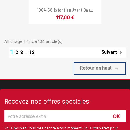
1964-68 Extention Avant Bas...
117,60 €
Affichage 1-12 de 134 article(s)
1

Suivant
2
3
…
12

Retour en haut
Recevez nos offres spéciales
Vous pouvez vous désinscrire à tout moment. Vous trouverez pour