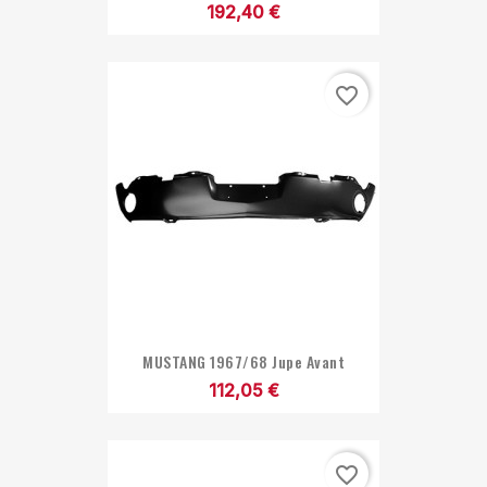
192,40 €
favorite_border
MUSTANG 1967/68 Jupe Avant
112,05 €
favorite_border