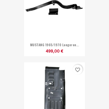
MUSTANG 1965/1970 Longeron...
499,00 €
favorite_border