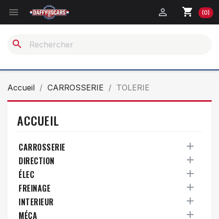
shopping_cart


(0)
search
Accueil
CARROSSERIE
TOLERIE
ACCUEIL

CARROSSERIE

DIRECTION

ÉLEC

FREINAGE

INTERIEUR

MÉCA