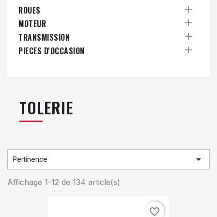

ROUES

MOTEUR

TRANSMISSION

PIECES D'OCCASION
TOLERIE

Pertinence
Affichage 1-12 de 134 article(s)
favorite_border