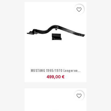
favorite_border
MUSTANG 1965/1970 Longeron...
499,00 €
favorite_border