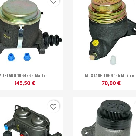
favorite_border


Aperçu rapide
Aperçu rapide
MUSTANG 1964/66 Maitre...
MUSTANG 1964/65 Maitre..
145,50 €
78,00 €
favorite_border