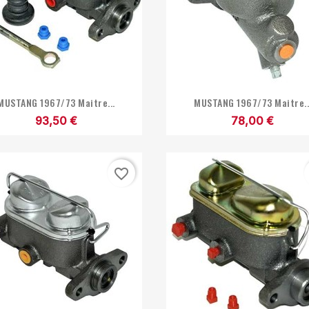


Aperçu rapide
Aperçu rapide
MUSTANG 1967/73 Maitre...
MUSTANG 1967/73 Maitre..
93,50 €
78,00 €
favorite_border