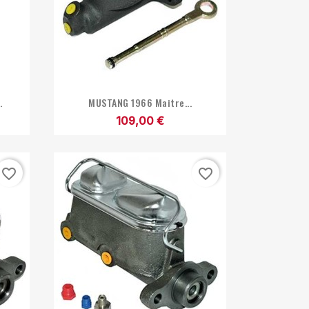

Aperçu rapide
.
MUSTANG 1966 Maitre...
109,00 €
favorite_border
favorite_border