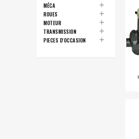

MÉCA

ROUES

MOTEUR

TRANSMISSION

PIECES D'OCCASION