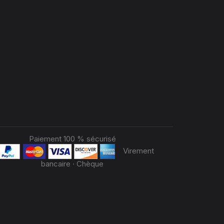
Paiement 100 % sécurisé
Virement
bancaire · Chèque