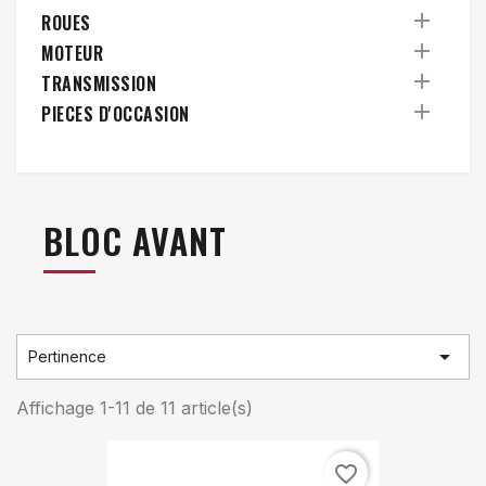

ROUES

MOTEUR

TRANSMISSION

PIECES D'OCCASION
BLOC AVANT

Pertinence
Affichage 1-11 de 11 article(s)
favorite_border