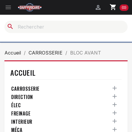
shopping_cart


(0)
search
Accueil
CARROSSERIE
BLOC AVANT
ACCUEIL

CARROSSERIE

DIRECTION

ÉLEC

FREINAGE

INTERIEUR

MÉCA