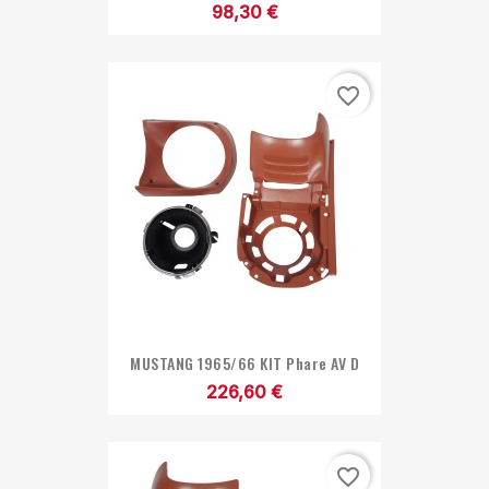
98,30 €
favorite_border
MUSTANG 1965/66 KIT Phare AV D
226,60 €
favorite_border