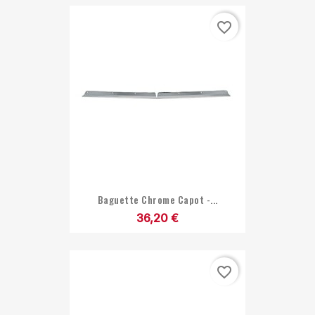
favorite_border
Baguette Chrome Capot -...
36,20 €
favorite_border