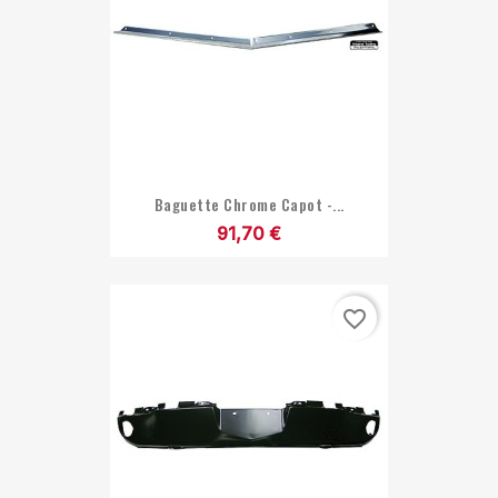
Baguette Chrome Capot -...
91,70 €
favorite_border