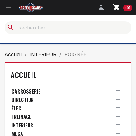
shopping_cart


(0)
search
Accueil
INTERIEUR
POIGNÉE
ACCUEIL

CARROSSERIE

DIRECTION

ÉLEC

FREINAGE

INTERIEUR

MÉCA