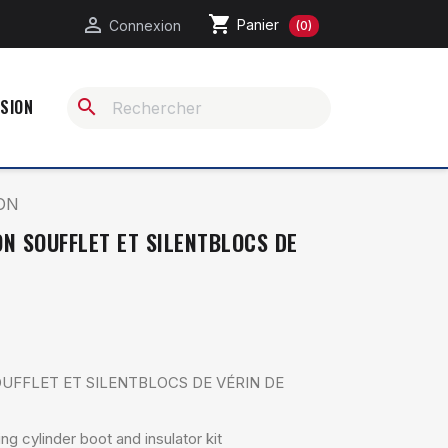
shopping_cart

Panier
Connexion
(0)
ASION
search
ION
ON SOUFFLET ET SILENTBLOCS DE
OUFFLET ET SILENTBLOCS DE VÉRIN DE
 cylinder boot and insulator kit