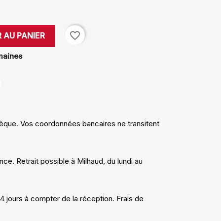
favorite_border
 AU PANIER
maines
èque. Vos coordonnées bancaires ne transitent
nce. Retrait possible à Milhaud, du lundi au
14 jours à compter de la réception. Frais de