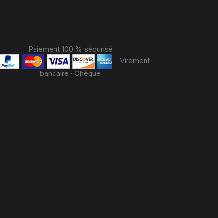
Paiement 100 % sécurisé
Virement
bancaire · Chèque