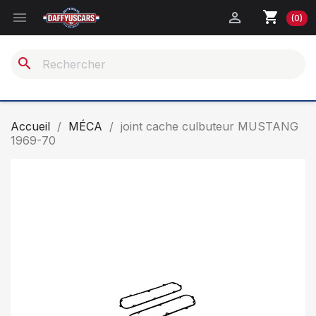
shopping_cart


(0)
search
Accueil
MÉCA
joint cache culbuteur MUSTANG
1969-70