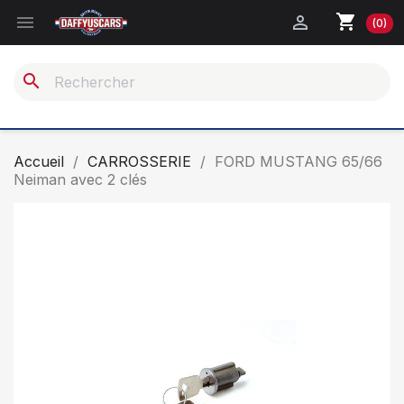
shopping_cart


(0)
search
Accueil
CARROSSERIE
FORD MUSTANG 65/66
Neiman avec 2 clés