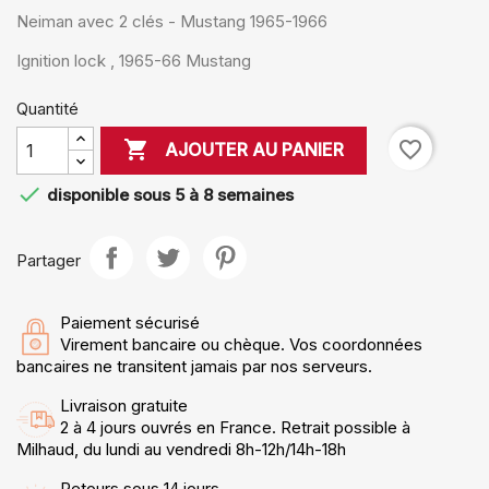
Neiman avec 2 clés - Mustang 1965-1966
Ignition lock , 1965-66 Mustang
Quantité

favorite_border
AJOUTER AU PANIER

disponible sous 5 à 8 semaines
Partager
Paiement sécurisé
Virement bancaire ou chèque. Vos coordonnées
bancaires ne transitent jamais par nos serveurs.
Livraison gratuite
2 à 4 jours ouvrés en France. Retrait possible à
Milhaud, du lundi au vendredi 8h-12h/14h-18h
Retours sous 14 jours