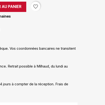
favorite_border
 AU PANIER
maines
èque. Vos coordonnées bancaires ne transitent
nce. Retrait possible à Milhaud, du lundi au
14 jours à compter de la réception. Frais de