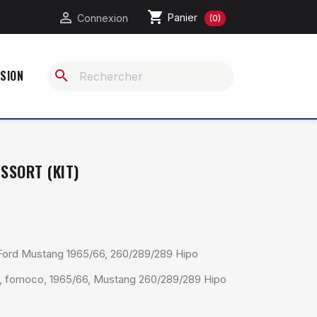
shopping_cart

Panier
Connexion
(0)
ASION
search
SSORT (KIT)
r Ford Mustang 1965/66, 260/289/289 Hipo
et, fomoco, 1965/66, Mustang 260/289/289 Hipo