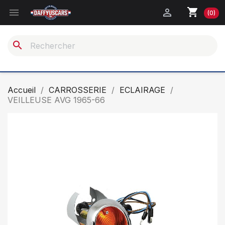
shopping_cart


(0)
search
Accueil
CARROSSERIE
ECLAIRAGE
VEILLEUSE AVG 1965-66