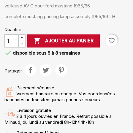
veilleuse AV G pour ford mustang 1965/66
complete mustang parking lamp assembly 1965/66 LH
Quantité

favorite_border
AJOUTER AU PANIER

disponible sous 5 à 8 semaines
Partager
Paiement sécurisé
Virement bancaire ou chèque. Vos coordonnées
bancaires ne transitent jamais par nos serveurs.
Livraison gratuite
2 à 4 jours ouvrés en France. Retrait possible à
Milhaud, du lundi au vendredi 8h-12h/14h-18h
Retours sous 14 jours